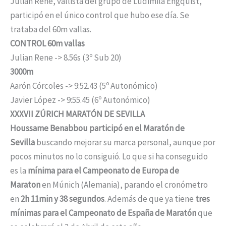
Julian René, vallista del grupo de Ludimila Engquist,
participó en el único control que hubo ese día. Se
trataba del 60m vallas.
CONTROL 60m vallas
Julian Rene -> 8.56s (3º Sub 20)
3000m
Aarón Córcoles -> 9:52.43 (5º Autonómico)
Javier López -> 9:55.45 (6º Autonómico)
XXXVII ZÚRICH MARATÓN DE SEVILLA
Houssame Benabbou participó en el Maratón de
Sevilla
buscando mejorar su marca personal, aunque por
pocos minutos no lo consiguió. Lo que si ha conseguido
es la
mínima para el Campeonato de Europa de
Maraton
en Múnich (Alemania), parando el cronómetro
en
2h 11min y 38 segundos
. Además de que ya tiene
tres
mínimas para el Campeonato de España de Maratón
que