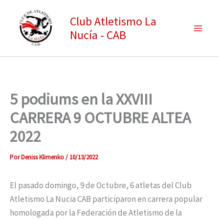
Ir
Club Atletismo La
al
Nucía - CAB
contenido
5 podiums en la XXVIII
CARRERA 9 OCTUBRE ALTEA
2022
Por
Deniss Klimenko
/
10/13/2022
El pasado domingo, 9 de Octubre, 6 atletas del Club
Atletismo La Nucia CAB participaron en carrera popular
homologada por la Federación de Atletismo de la