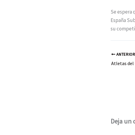
Se espera q
España Sub 
su competi
ANTERIO
Deja un 