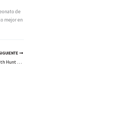
peonato de
lo mejor en
SIGUIENTE
Sara Navarro, Elizabeth Hunt y Sara Mobayed, dejan huella en el Campeonato de España Sub 18 Pista Cubierta