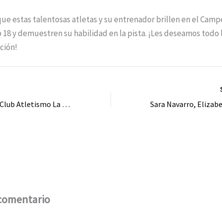
ue estas talentosas atletas y su entrenador brillen en el Cam
18 y demuestren su habilidad en la pista. ¡Les deseamos todo 
ción!
R
Atletas del Club Atletismo La Nucia CAB triunfan en el Campeonato Autonómico Sub 16 PC en Valencia
comentario