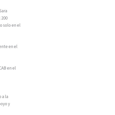
Sara
l 200
o solo en el
ente en el
CAB en el
 a la
poyo y