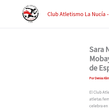
Ir
al
Club Atletismo La Nucía 
contenido
Sara 
Mobay
de Es
Por
Deniss Kl
El Club Atl
atletas fe
celebra en 