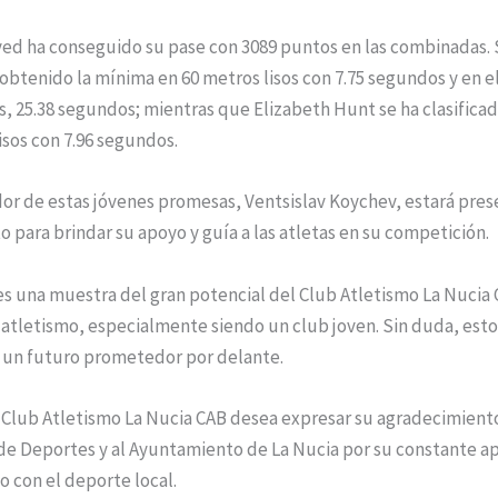
ed ha conseguido su pase con 3089 puntos en las combinadas. 
obtenido la mínima en 60 metros lisos con 7.75 segundos y en e
s, 25.38 segundos; mientras que Elizabeth Hunt se ha clasificad
isos con 7.96 segundos.
or de estas jóvenes promesas, Ventsislav Koychev, estará pres
para brindar su apoyo y guía a las atletas en su competición.
es una muestra del gran potencial del Club Atletismo La Nucia 
atletismo, especialmente siendo un club joven. Sin duda, esto
un futuro prometedor por delante.
 Club Atletismo La Nucia CAB desea expresar su agradecimiento
 de Deportes y al Ayuntamiento de La Nucia por su constante a
 con el deporte local.