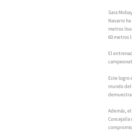
Sara Mobay
Navarro ha 
metros liso
60 metros l
El entrenad
campeonato 
Este logro 
mundo del 
demuestra 
Además, el
Concejalía
compromiso