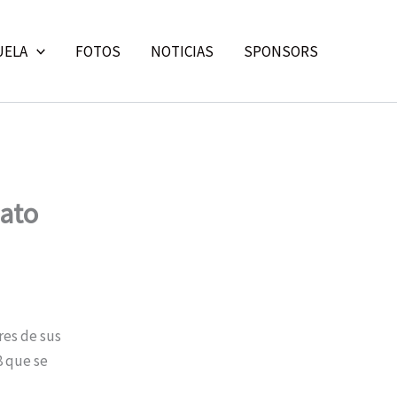
UELA
FOTOS
NOTICIAS
SPONSORS
nato
res de sus
8 que se