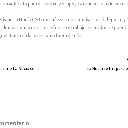
 un vehículo para el cambio y el apoyo a quienes más lo necesi
etismo La Nucía CAB continúa su compromiso con el deporte y 
d, demostrando que con esfuerzo y trabajo en equipo se puede
ros, tanto en la pista como fuera de ella.
R
El Club Atletismo La Nucia consigue 4 Podios en la XXV Cursa Popular Jesús Pobre
comentario