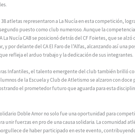
es.
 38 atletas representaron a La Nucía en esta competición, log
segundo puesto como club numeroso. Aunque la competencia
CA La Nucía CAB se posicionó detrás del CF Foietes, que se alzó 
r, y por delante del CA El Faro de l’Alfas, alcanzando así una po
ue refleja el arduo trabajo y la dedicación de sus integrantes.
eras Infantiles, el talento emergente del club también brilló co
lumnos de la Escuela y Club de Atletismo se alzaron con doce 
ostrando el prometedor futuro que aguarda para esta disciplin
Solidario Doble Amor no solo fue una oportunidad para competir
a unir fuerzas en pro de una causa solidaria. La comunidad atl
orgullece de haber participado en este evento, contribuyendo