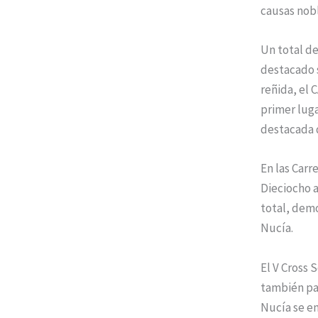
causas nobl
Un total de
destacado 
reñida, el 
primer luga
destacada q
En las Carr
Dieciocho a
total, dem
Nucía.
El V Cross 
también par
Nucía se en