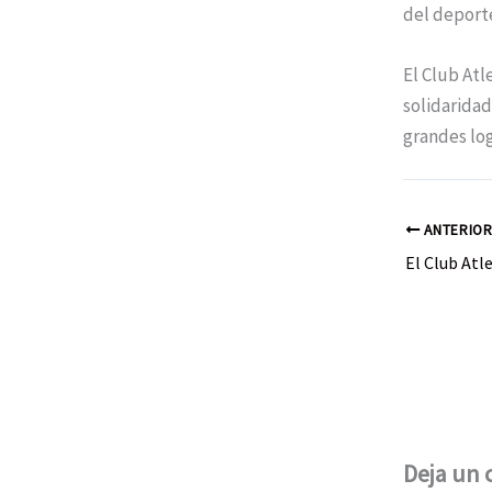
del deporte
El Club Atl
solidarida
grandes log
ANTERIO
Deja un 