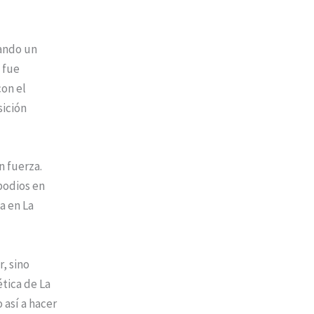
rando un
 fue
con el
sición
n fuerza.
podios en
a en La
, sino
ética de La
 así a hacer