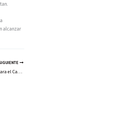
tan.
la
n alcanzar
SIGUIENTE
La Nucia se Prepara para el Campeonato de España Absoluto