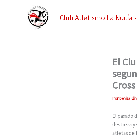
Ir
al
Club Atletismo La Nucía 
contenido
El Cl
segun
Cross
Por
Deniss Kl
El pasado 
destreza y 
atletas de 