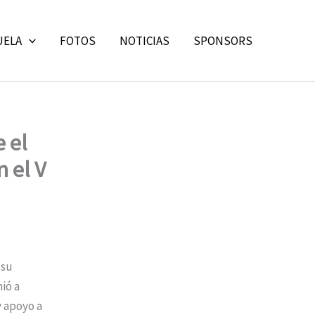
UELA
FOTOS
NOTICIAS
SPONSORS
 el
 el V
 su
ió a
y apoyo a