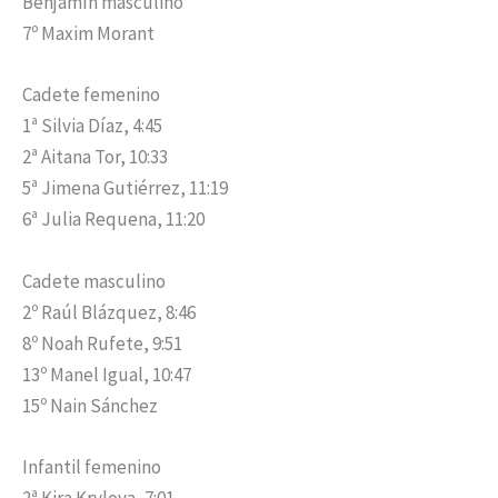
Benjamín masculino
7º Maxim Morant
Cadete femenino
1ª Silvia Díaz, 4:45
2ª Aitana Tor, 10:33
5ª Jimena Gutiérrez, 11:19
6ª Julia Requena, 11:20
Cadete masculino
2º Raúl Blázquez, 8:46
8º Noah Rufete, 9:51
13º Manel Igual, 10:47
15º Nain Sánchez
Infantil femenino
2ª Kira Krylova, 7:01