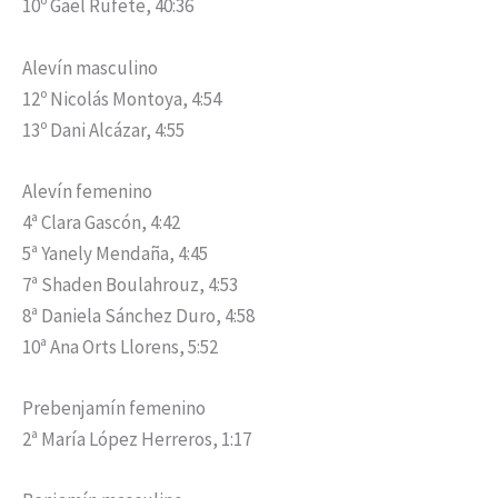
10º Gael Rufete, 40:36
Alevín masculino
12º Nicolás Montoya, 4:54
13º Dani Alcázar, 4:55
Alevín femenino
4ª Clara Gascón, 4:42
5ª Yanely Mendaña, 4:45
7ª Shaden Boulahrouz, 4:53
8ª Daniela Sánchez Duro, 4:58
10ª Ana Orts Llorens, 5:52
Prebenjamín femenino
2ª María López Herreros, 1:17